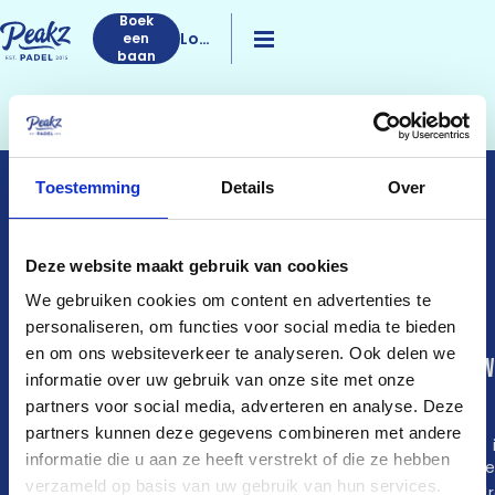
Boek
Log
een
baan
in
Toestemming
Details
Over
PEAKZ PADEL
DÉ PADELPIONIER IN
NEDERLAND
Deze website maakt gebruik van cookies
We gebruiken cookies om content en advertenties te
personaliseren, om functies voor social media te bieden
en om ons websiteverkeer te analyseren. Ook delen we
Community
Club Sessions
Zo w
informatie over uw gebruik van onze site met onze
het
partners voor social media, adverteren en analyse. Deze
Peakz App
Jack’s Hustle
partners kunnen deze gegevens combineren met andere
WhatsApp-
King of the Court
Wat 
informatie die u aan ze heeft verstrekt of die ze hebben
groepen
Old Jack’s
pade
Padelmaatje
verzameld op basis van uw gebruik van hun services.
Pop-up toernooi
Spel