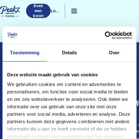
Boek
Log
een
baan
in
Toestemming
Details
Over
PEAKZ PADEL
DÉ PADELPIONIER IN
NEDERLAND
Deze website maakt gebruik van cookies
We gebruiken cookies om content en advertenties te
personaliseren, om functies voor social media te bieden
en om ons websiteverkeer te analyseren. Ook delen we
Community
Club Sessions
Zo w
informatie over uw gebruik van onze site met onze
het
partners voor social media, adverteren en analyse. Deze
Peakz App
Jack’s Hustle
partners kunnen deze gegevens combineren met andere
WhatsApp-
King of the Court
Wat 
informatie die u aan ze heeft verstrekt of die ze hebben
groepen
Old Jack’s
pade
Padelmaatje
verzameld op basis van uw gebruik van hun services.
Pop-up toernooi
Spel