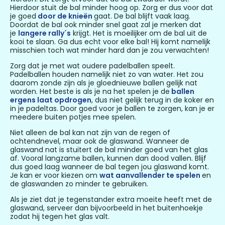
Hierdoor stuit de bal minder hoog op. Zorg er dus voor dat
je goed
door de knieën
gaat. De bal blijft vaak laag.
Doordat de bal ook minder snel gaat zal je merken dat
je
langere rally´s
krijgt. Het is moeilijker om de bal uit de
kooi te slaan. Ga dus echt voor elke bal! Hij komt namelijk
misschien toch wat minder hard dan je zou verwachten!
Zorg dat je met wat oudere padelballen speelt.
Padelballen houden namelijk niet zo van water. Het zou
daarom zonde zijn als je gloednieuwe ballen gelijk nat
worden. Het beste is als je na het spelen je de
ballen
ergens laat opdrogen
, dus niet gelijk terug in de koker en
in je padeltas. Door goed voor je ballen te zorgen, kan je er
meedere buiten potjes mee spelen.
Niet alleen de bal kan nat zijn van de regen of
ochtendnevel, maar ook de glaswand. Wanneer de
glaswand nat is stuitert de bal minder goed van het glas
af. Vooral langzame ballen, kunnen dan dood vallen. Blijf
dus goed laag wanneer de bal tegen jou glaswand komt.
Je kan er voor kiezen om
wat aanvallender te spelen
en
de glaswanden zo minder te gebruiken.
Als je ziet dat je tegenstander extra moeite heeft met de
glaswand, serveer dan bijvoorbeeld in het buitenhoekje
zodat hij tegen het glas valt.