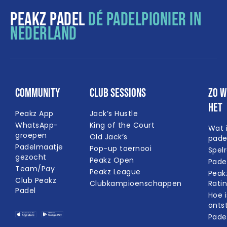
PEAKZ PADEL
DÉ PADELPIONIER IN
NEDERLAND
Community
Club Sessions
Zo w
het
Peakz App
Jack’s Hustle
WhatsApp-
King of the Court
Wat 
groepen
Old Jack’s
pade
Padelmaatje
Pop-up toernooi
Spel
gezocht
Peakz Open
Pade
Team/Pay
Peakz League
Peak
Club Peakz
Clubkampioenschappen
Rati
Padel
Hoe i
onts
Pade