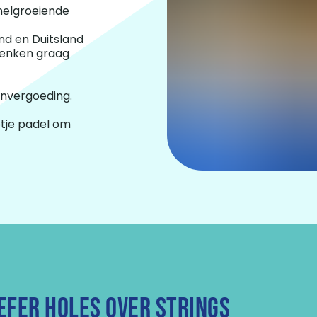
snelgroeiende
nd en Duitsland
 denken graag
envergoeding.
otje padel om
EFER HOLES OVER STRINGS