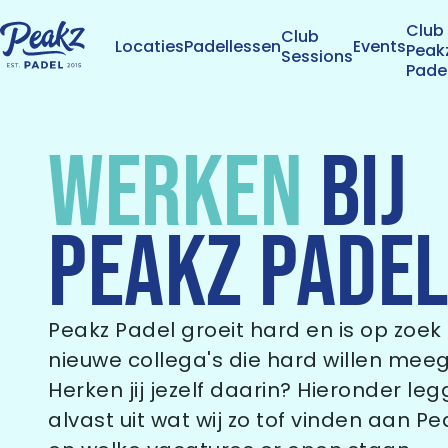
Club
Club
Locaties
Padellessen
Events
Peak
Sessions
Pade
WERKEN
BIJ
PEAKZ PADE
Peakz Padel groeit hard en is op zoek
nieuwe collega's die hard willen mee
Herken jij jezelf daarin? Hieronder le
alvast uit wat wij zo tof vinden aan Pe