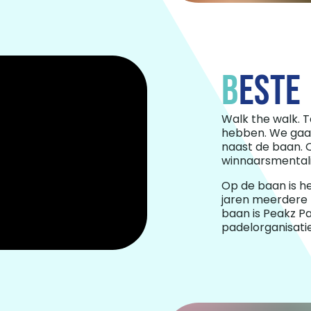
B
ESTE
Walk the walk. T
hebben.
We gaan
naast de baan. 
winnaarsmentali
Op de baan is h
jaren meerdere
baan is Peakz Pa
padelorganisati