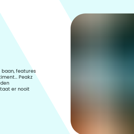
 baan, features
iment... Peakz
rden
staat er nooit