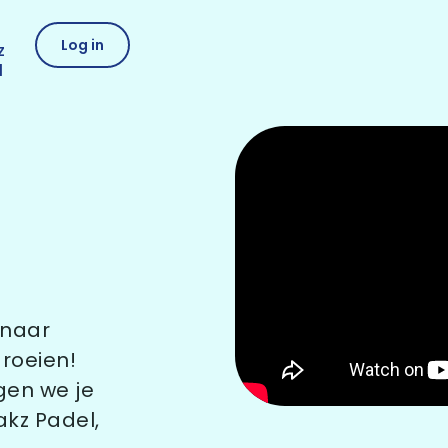
Log in
z
l
L
 naar
groeien!
ggen we je
akz Padel,