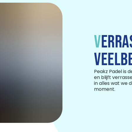
V
ERRA
VEELB
Peakz Padel is 
en blijft verras
in alles wat we 
moment.