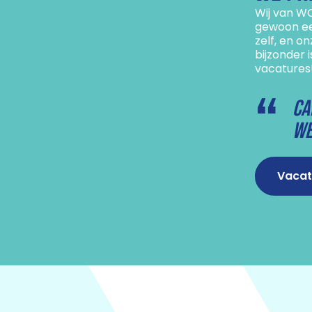
Wij van WC
gewoon een
zelf, en o
bijzonder 
vacatures
Ca
we
Vacat