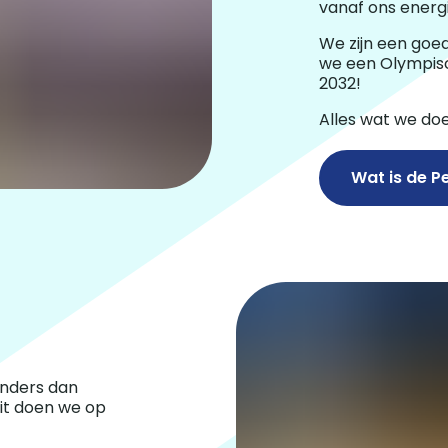
vanaf ons energ
We zijn een go
we een Olympisc
2032!
Alles wat we do
Wat is de P
nders dan
it doen we op