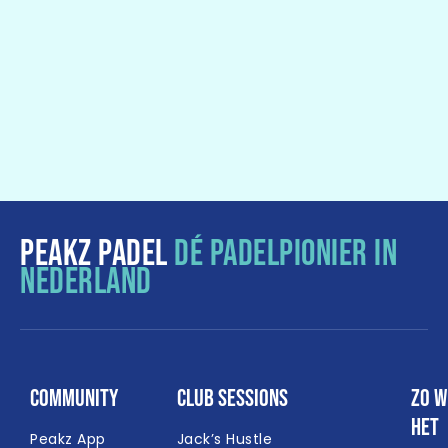
PEAKZ PADEL
DÉ PADELPIONIER IN
NEDERLAND
Community
Club Sessions
Zo w
het
Peakz App
Jack’s Hustle