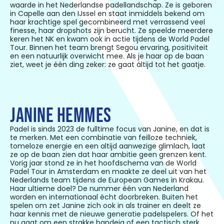
waarde in het Nederlandse padellandschap. Ze is geboren
in Capelle aan den IJssel en staat inmiddels bekend om
haar krachtige spel gecombineerd met verrassend veel
finesse, haar dropshots zijn berucht. Ze speelde meerdere
keren het NK en kwam ook in actie tijdens de World Padel
Tour. Binnen het team brengt Segou ervaring, positiviteit
en een natuurlijk overwicht mee. Als je haar op de baan
ziet, weet je één ding zeker: ze gaat áltijd tot het gaatje.
JANINE HEMMES
Padel is sinds 2023 de fulltime focus van Janine, en dat is
te merken. Met een combinatie van feilloze techniek,
tomeloze energie en een altijd aanwezige glimlach, laat
ze op de baan zien dat haar ambitie geen grenzen kent.
Vorig jaar stond ze in het hoofdschema van de World
Padel Tour in Amsterdam en maakte ze deel uit van het
Nederlands team tijdens de European Games in Krakau.
Haar ultieme doel? De nummer één van Nederland
worden en internationaal écht doorbreken. Buiten het
spelen om zet Janine zich ook in als trainer en deelt ze
haar kennis met de nieuwe generatie padelspelers. Of het
nu gaat om een strakke bandeja of een tactisch sterk