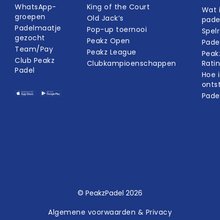
WhatsApp-
King of the Court
Wat 
groepen
Old Jack’s
pade
Padelmaatje
Pop-up toernooi
Spel
gezocht
Peakz Open
Pade
Team/Pay
Peakz League
Peak
Club Peakz
Clubkampioenschappen
Rati
Padel
Hoe i
onts
Pade
© PeakzPadel 2026
Algemene voorwaarden & Privacy