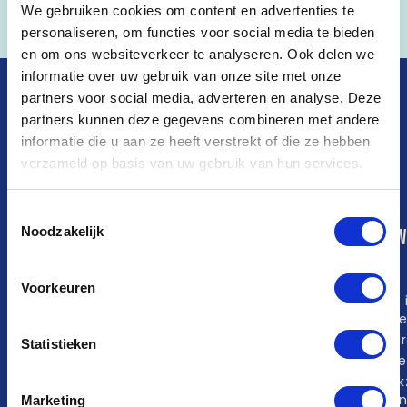
We gebruiken cookies om content en advertenties te
.
personaliseren, om functies voor social media te bieden
en om ons websiteverkeer te analyseren. Ook delen we
informatie over uw gebruik van onze site met onze
PEAKZ PADEL
DÉ PADELPIONIER IN
partners voor social media, adverteren en analyse. Deze
partners kunnen deze gegevens combineren met andere
NEDERLAND
informatie die u aan ze heeft verstrekt of die ze hebben
verzameld op basis van uw gebruik van hun services.
Toestemmingsselectie
Noodzakelijk
Community
Club Sessions
Zo w
het
Peakz App
Jack’s Hustle
Voorkeuren
WhatsApp-
King of the Court
Wat 
groepen
Old Jack’s
pade
Padelmaatje
Pop-up toernooi
Spel
Statistieken
gezocht
Peakz Open
Pade
Team/Pay
Peakz League
Peak
Club Peakz
Clubkampioenschappen
Rati
Marketing