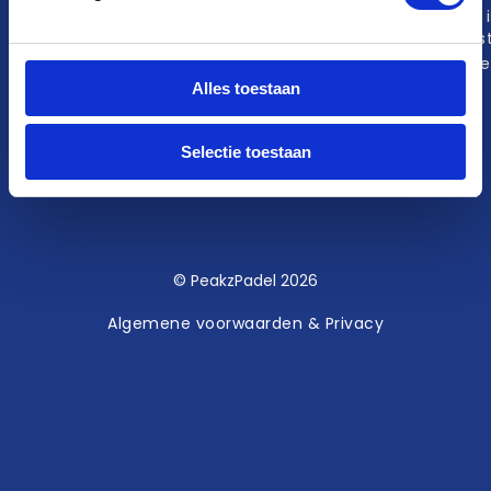
Padel
Hoe i
onts
Pade
Alles toestaan
Selectie toestaan
© PeakzPadel 2026
Algemene voorwaarden & Privacy