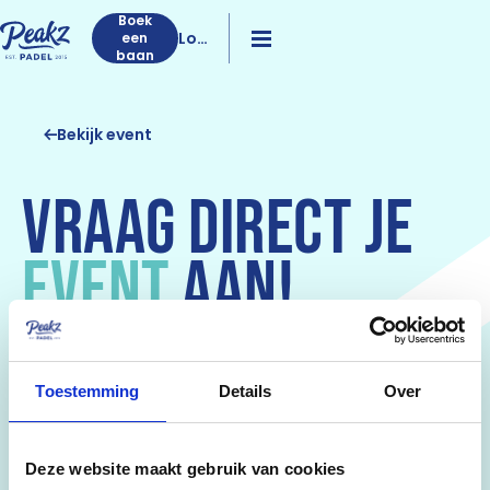
Boek
Log
een
baan
in
Bekijk event
VRAAG DIRECT JE
EVENT
AAN!
Wat leuk dat je een event wilt boeken bij Peakz Padel!
Zodra we je aanvraag binnen hebben, gaan we gelijk
voor je aan de slag. We streven er naar om binnen 48
Toestemming
Details
Over
uur contact met je op te nemen. Wil je alvast een
kijkje in ons foodbook nemen? Check hem hier.
Deze website maakt gebruik van cookies
Foodbook
Event aanvragen