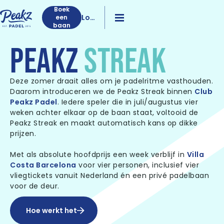
Boek
Log
een
baan
in
PEAKZ
STREAK
Deze zomer draait alles om je padelritme vasthouden.
Daarom introduceren we de Peakz Streak binnen
Club
Peakz Padel
. I
edere speler die in juli/augustus vier
weken achter elkaar op de baan staat, voltooid de
Peakz Streak en maakt automatisch kans op dikke
prijzen.
Met als absolute hoofdprijs een week verblijf in
Villa
Costa Barcelona
voor vier personen, inclusief vier
vliegtickets vanuit Nederland én een privé padelbaan
voor de deur.
Hoe werkt het