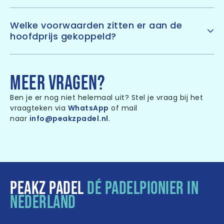
winnen.
Absoluut! Hoe langer je streak, hoe groter je kans op
prijzen. Padelritme moet beloond worden natuurlijk. Bij
Welke voorwaarden zitten er aan de
een streak van vier gaat je naam één keer in de koker,
hoofdprijs gekoppeld?
bij vijf twee keer, bij zes drie keer etc..
De winnaar kan de villa van huureenhuis.com tussen
november en april, buiten de vakantieperiodes, op
basis van beschikbaarheid boeken.
MEER VRAGEN?
Ben je er nog niet helemaal uit? Stel je vraag bij het
vraagteken via
WhatsApp
of mail
naar
info@peakzpadel.nl
.
PEAKZ PADEL
DÉ PADELPIONIER IN
NEDERLAND