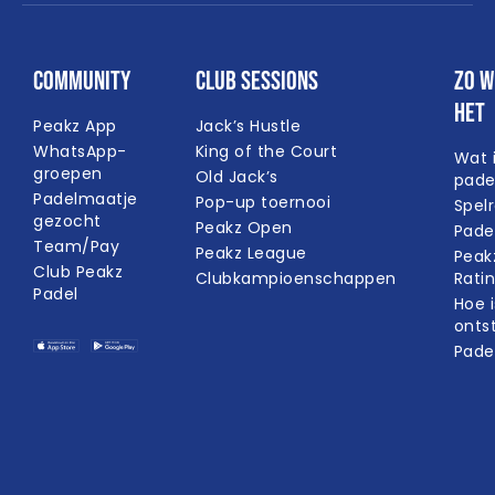
Community
Club Sessions
Zo w
het
Peakz App
Jack’s Hustle
WhatsApp-
King of the Court
Wat 
groepen
Old Jack’s
pade
Padelmaatje
Pop-up toernooi
Spel
gezocht
Peakz Open
Pade
Team/Pay
Peakz League
Peak
Club Peakz
Clubkampioenschappen
Rati
Padel
Hoe i
onts
Pade