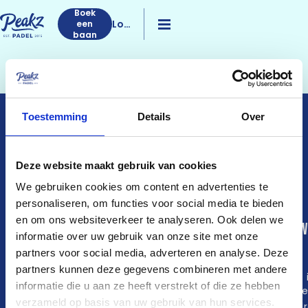
Boek
Log
een
baan
in
Toestemming
Details
Over
PEAKZ PADEL
DÉ PADELPIONIER IN
NEDERLAND
Deze website maakt gebruik van cookies
We gebruiken cookies om content en advertenties te
personaliseren, om functies voor social media te bieden
en om ons websiteverkeer te analyseren. Ook delen we
Community
Club Sessions
Zo w
informatie over uw gebruik van onze site met onze
het
partners voor social media, adverteren en analyse. Deze
Peakz App
Jack’s Hustle
partners kunnen deze gegevens combineren met andere
WhatsApp-
King of the Court
Wat 
informatie die u aan ze heeft verstrekt of die ze hebben
groepen
Old Jack’s
pade
Padelmaatje
verzameld op basis van uw gebruik van hun services.
Pop-up toernooi
Spel