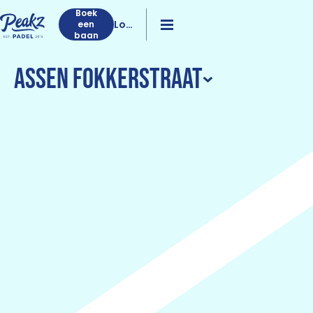
Boek
Log
een
baan
in
Assen Fokkerstraat