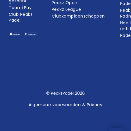
gezocht
Peakz Open
Pade
Team/Pay
Peakz League
Peak
Club Peakz
Clubkampioenschappen
Rati
Padel
Hoe i
onts
Pade
© PeakzPadel 2026
Algemene voorwaarden & Privacy