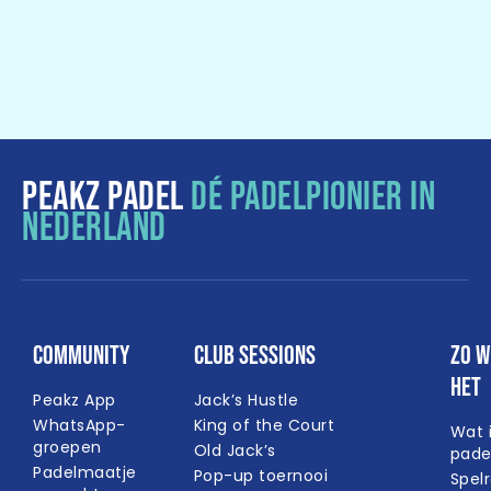
ook de
Peakz League
competitie en het
Peakz Open
toernooi zijn populaire hoogtepunten in het jaar.
PEAKZ PADEL
DÉ PADELPIONIER IN
NEDERLAND
Community
Club Sessions
Zo w
het
Peakz App
Jack’s Hustle
WhatsApp-
King of the Court
Wat 
groepen
Old Jack’s
pade
Padelmaatje
Pop-up toernooi
Spel