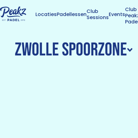
Club
Club
Locaties
Padellessen
Events
Peak
Sessions
Pade
Zwolle Spoorzone